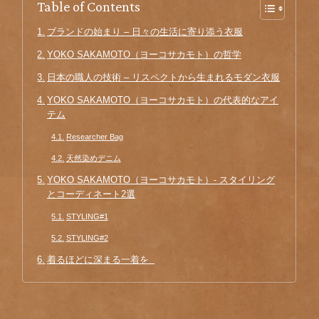
Table of Contents
ブランドの始まり – 日々の生活に寄り添う衣服
YOKO SAKAMOTO（ヨーコサカモト）の哲学
日本の職人の技術 – リスペクトから生まれるモダン衣服
YOKO SAKAMOTO（ヨーコサカモト）の代表的なアイ
テム
Researcher Bag
天然染めデニム
YOKO SAKAMOTO（ヨーコサカモト）- スタイリング
とコーディネート2選
STYLING#1
STYLING#2
着るほどに深まる一着を