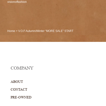
visionoffashion
Home
>
V.O.F Autumn/Winter “MORE SALE” START
COMPANY
ABOUT
CONTACT
PRE-OWNED