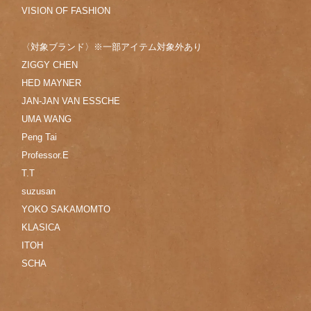
VISION OF FASHION
〈対象ブランド〉※一部アイテム対象外あり
ZIGGY CHEN
HED MAYNER
JAN-JAN VAN ESSCHE
UMA WANG
Peng Tai
Professor.E
T.T
suzusan
YOKO SAKAMOMTO
KLASICA
ITOH
SCHA