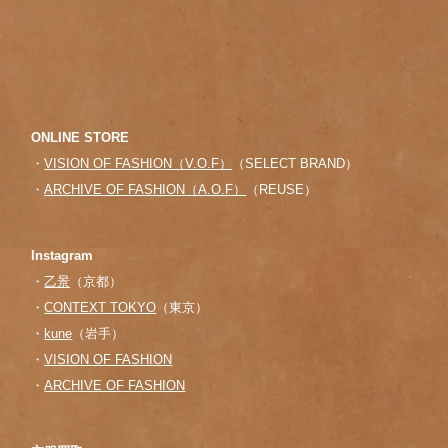
ONLINE STORE
・
VISION OF FASHION（V.O.F）
（SELECT BRAND）
・
ARCHIVE OF FASHION（A.O.F）
（REUSE）
Instagram
・
乙景
（京都）
・
CONTEXT TOKYO
（東京）
・
kune
（岩手）
・
VISION OF FASHION
・
ARCHIVE OF FASHION