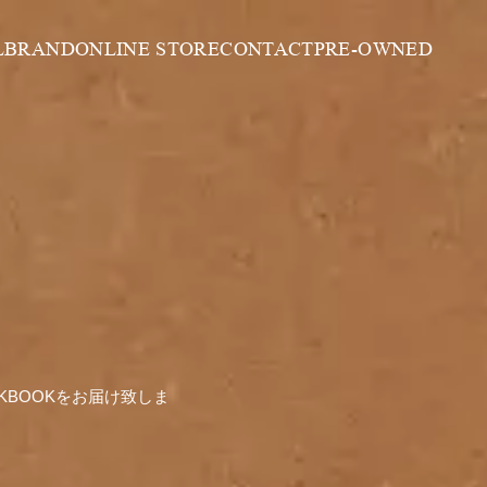
L
BRAND
ONLINE STORE
CONTACT
PRE-OWNED
OKBOOKをお届け致しま