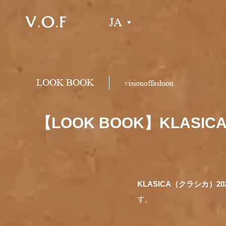
JA
LOOK BOOK
visionoffashion
【LOOK BOOK】KLASI
KLASICA（クラシカ）202
す。