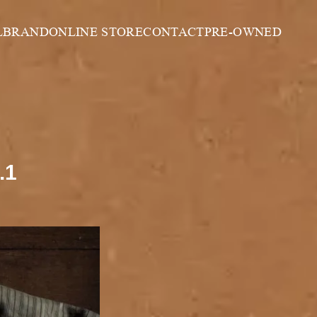
L
BRAND
ONLINE STORE
CONTACT
PRE-OWNED
.1