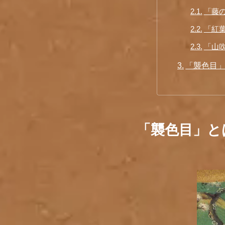
「藤
「紅
「山
「襲色目
「襲色目」と