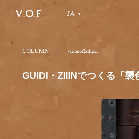
JA
COLUMN
visionoffashion
GUIDI・ZIIINでつくる