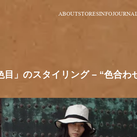
ABOUT
STORES
INFO
JOURNA
「襲色目」のスタイリング – “色合