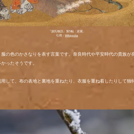
『源氏物語』第5帖「若紫」
引用：
Wikipedia
、服の色のかさなりを表す言葉です。奈良時代や平安時代の貴族が
多かったそうです。
利用して、布の表地と裏地を重ねたり、衣服を重ね着したりして独
。