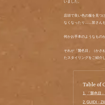
いました。
店頭で良い色の服を見つ
なくなったり……皆さん
何かお手本のようなもの
それが「襲色目」（かさね
たスタイリングをご紹介
Table of 
「襲色目」
GUIDI・