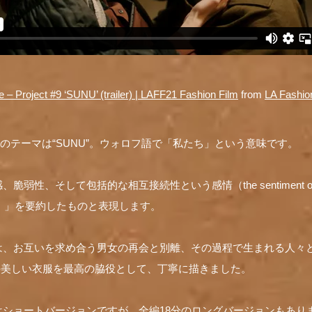
– Project #9 ‘SUNU’ (trailer) | LAFF21 Fashion Film
from
LA Fashion
ECTIONのテーマは“SUNU”。ウォロフ語で「私たち」という意味です。
そして包括的な相互接続性という感情（the sentiment of unity, f
nectivity）」を要約したものと表現します。
は、お互いを求め合う男女の再会と別離、その過程で生まれる人々
SCHEの美しい衣服を最高の脇役として、丁寧に描きました。
はショートバージョンですが、
全編18分のロングバージョン
もあり