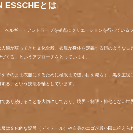
AN ESSCHEとは
SSCHEは、ベルギー・アントワープを拠点にクリエーションを行ってい
は人類が培ってきた文化全般。衣服が身体を定義する鎧のような古
形づくる」というアプローチをとっています。
材をそのまま衣服にするために極限まで縫い目を減らす、黒を主役
用する、という技法を軸としています。
由であり続けることを大切にしており、境界・制限・排他もない世
衣服は文化的な記号（ディテール）や自身のエゴが最小限に抑えら