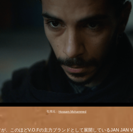
引用元：
Hossam Mohammed
このほどV.O.Fの主力ブランドとして展開しているJAN JAN VAN 