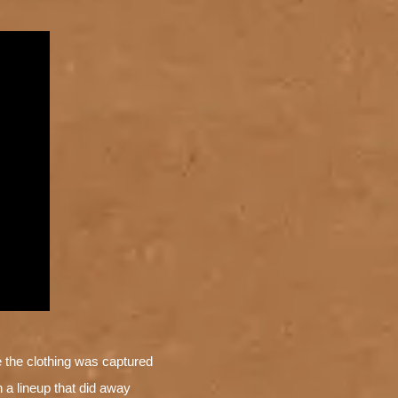
re the clothing was captured
 a lineup that did away