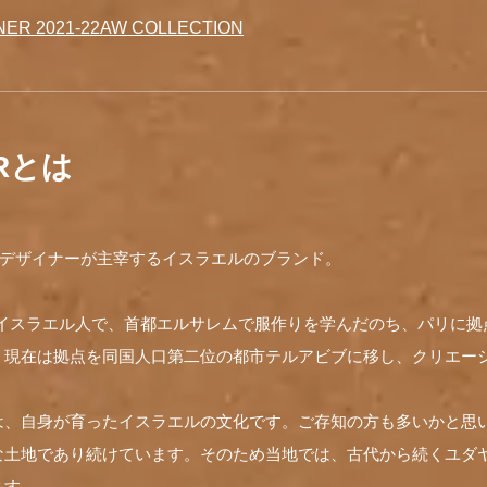
ER 2021-22AW COLLECTION
ERとは
同名のデザイナーが主宰するイスラエルのブランド。
氏はイスラエル人で、首都エルサレムで服作りを学んだのち、パリに
。現在は拠点を同国人口第二位の都市テルアビブに移し、クリエー
は、自身が育ったイスラエルの文化です。ご存知の方も多いかと思
な土地であり続けています。そのため当地では、古代から続くユダ
ます。