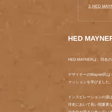
HED MAYN
HED MAYN
HED MAYNERは、
デザイナーのMayner
ァッションを学びました
インスピレーションの源
洋史において長い間重要
の文化が混ざり合ってい