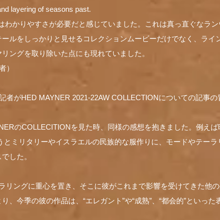
and layering of seasons past.
ynerはわかりやすさが必要だと感じていました。これは真っ直ぐなラ
テールをしっかりと見せるコレクションムービーだけでなく、ライ
ヤリングを取り除いた点にも現れていました。
者）
がHED MAYNER 2021-22AW COLLECTIONについての
YNERのCOLLECITIONを見た時、同様の感想を抱きました。例えば
いうとミリタリーやイスラエルの民族的な服作りに、モードやテー
スでした。
ーラリングに重心を置き、そこに彼がこれまで影響を受けてきた他
り、今季の彼の作品は、“エレガント”や“成熟”、“都会的”といっ