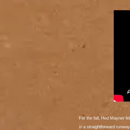
For the fall, Hed Mayner fe
in a straightforward runway