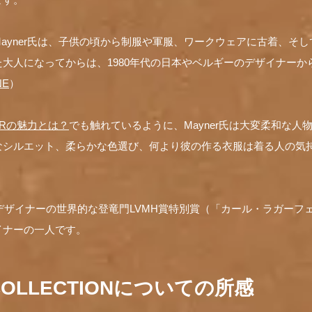
ayner氏は、子供の頃から制服や軍服、ワークウェアに古着、そ
大人になってからは、1980年代の日本やベルギーのデザイナーか
NE
）
NERの魅力とは？
でも触れているように、Mayner氏は大変柔和な人
なシルエット、柔らかな色選び、何より彼の作る衣服は着る人の気
ンデザイナーの世界的な登竜門LVMH賞特別賞（「カール・ラガーフ
イナーの一人です。
W COLLECTIONについての所感