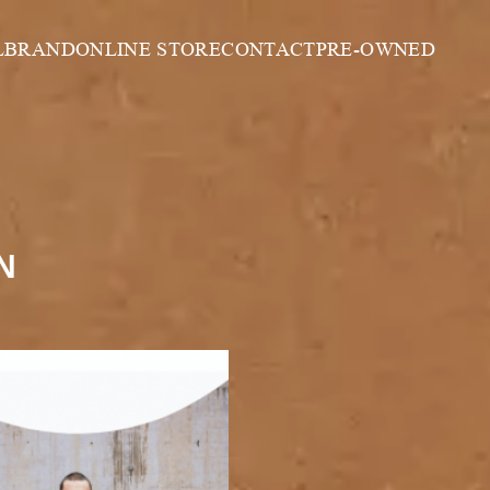
L
BRAND
ONLINE STORE
CONTACT
PRE-OWNED
N