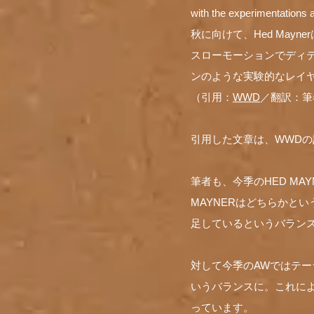
with the experimentations 
秋に向けて、Hed Ma
スローモーションでディ
ンのような実験的なレイ
（引用：
WWD
／翻訳：筆
引用した文章は、WWDの記者
筆者も、今季のHED MA
MAYNERはどちらかと
足しているというバラン
対して今季のAWではテ
いうバランスに。これによ
っています。