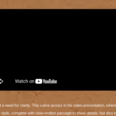
lt a need for clarity. This came across in his video presentation, whe
 style, complete with slow-motion passage to show details, but also in