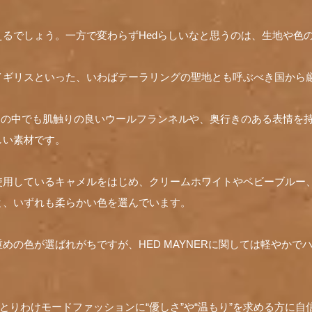
るでしょう。一方で変わらずHedらしいなと思うのは、生地や色
イギリスといった、いわばテーラリングの聖地とも呼ぶべき国から
その中でも肌触りの良いウールフランネルや、奥行きのある表情を
しい素材です。
使用しているキャメルをはじめ、クリームホワイトやベビーブルー
と、いずれも柔らかい色を選んでいます。
めの色が選ばれがちですが、HED MAYNERに関しては軽やかで
は、とりわけモードファッションに“優しさ”や“温もり”を求める方に