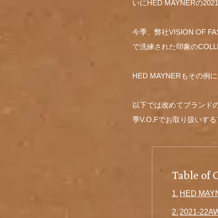
いにHED MAYNERの20
今季、弊社VISION OF 
で洗練された印象のCOLL
HED MAYNERもそ
以下では改めてブランドの概
季V.O.Fでお取り扱い
Table of 
HED MA
2021-22