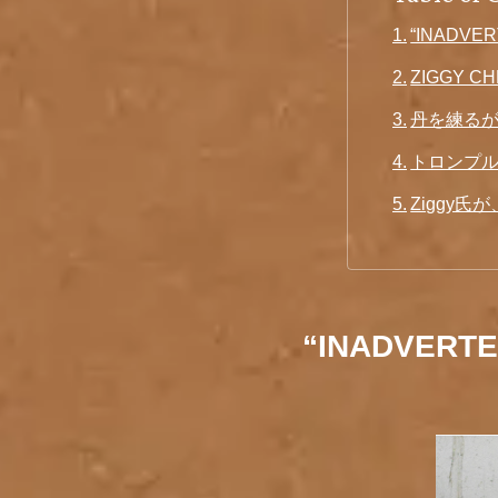
“INADV
ZIGGY
丹を練る
トロンプ
Ziggy
“INADVE