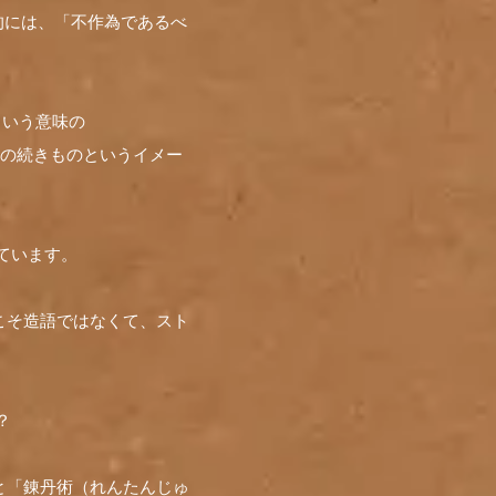
ス的には、「不作為であるべ
という意味の
ンからの続きものというイメー
しています。
こそ造語ではなくて、スト
？
と「錬丹術（れんたんじゅ