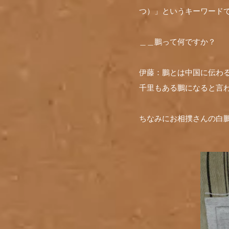
つ）」というキーワード
＿＿鵬って何ですか？
伊藤：鵬とは中国に伝わ
千里もある鵬になると言
ちなみにお相撲さんの白