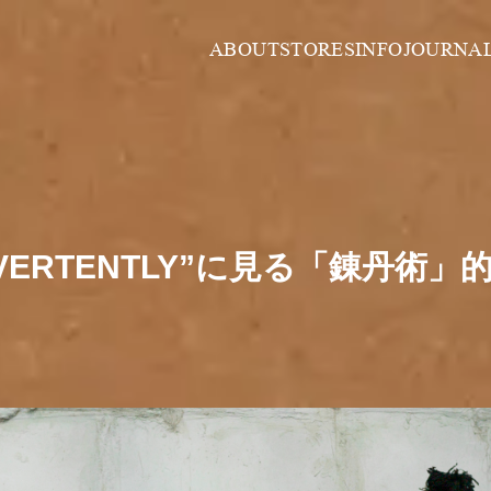
ABOUT
STORES
INFO
JOURNA
“INADVERTENTLY”に見る「錬