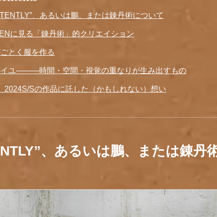
ERTENTLY”、あるいは鵬、または錬丹術について
 CHENに見る「錬丹術」的クリエイション
がごとく服を作る
ルイユ———時間・空間・視覚の重なりが生み出すもの
氏が、2024S/Sの作品に託した（かもしれない）想い
RTENTLY”、あるいは鵬、または錬