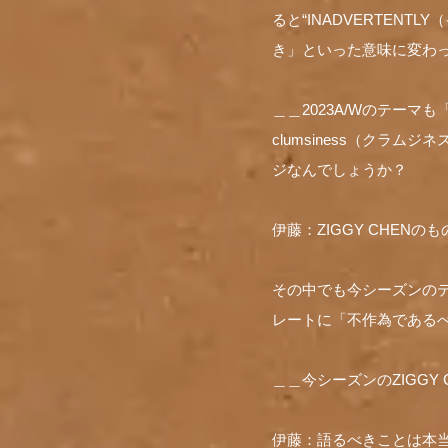
ると“INADVERTEN
き」といった意味に変わ
＿＿2023A/Wのテーマ
clumsiness（クラム
ジなんでしょうか？
伊藤：ZIGGY CHE
その中でも今シーズンの
レートに「不作為である
＿＿今シーズンのZIGG
伊藤：語るべきことは本