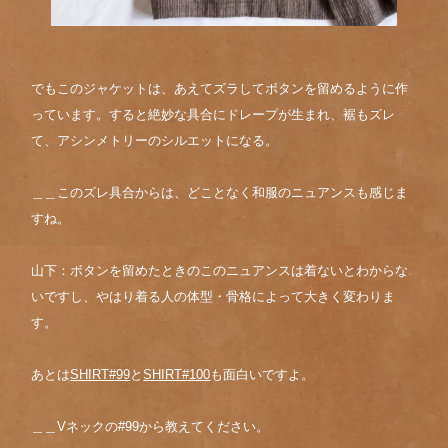
でもこのジャケットは、あえてズラしてボタンを留めるように作
っています。すると絶妙な具合にドレープが生まれ、裾もズレ
て、アシンメトリーのシルエットになる。
＿＿このズレ具合からは、どことなく和服のニュアンスも感じま
すね。
山下：ボタンを留めたときのこのニュアンスは着ないとわからな
いですし、やはり着る人の体型・骨格によって大きく変わりま
す。
あとは
SHIRT#99
と
SHIRT#100
も面白いですよ。
＿＿Vネックの#99から教えてください。