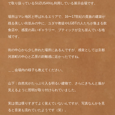
で取り扱っているSUZUSANも利用している展示会場です。
場所はマレ地区と呼ばれるエリアで、16〜17世紀の貴族の建築が
残る美しい街並みの中に、ユダヤ教徒やLGBTの人たちが集まる飲
食店や、感度の高いギャラリー、ブティックが立ち並んでいる地
域です。
街の中心から少し外れた場所にあるんですが、感覚としては京都
河原町の中心と乙景の距離感に近かったですね。
＿＿会場内の様子も教えてください。
山下：自然光がたっぷり入る明るい建物で、さらにきちんと服が
見えるように照明が取り付けられていました。
実は僕は喋りすぎてよく覚えていないんですが、写真なんかを見
ると音楽も流れていたようです（笑）。