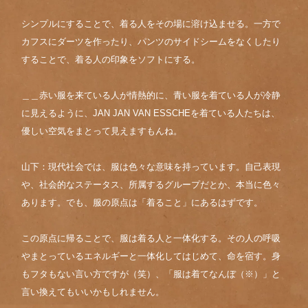
シンプルにすることで、着る人をその場に溶け込ませる。一方で
カフスにダーツを作ったり、パンツのサイドシームをなくしたり
することで、着る人の印象をソフトにする。
＿＿赤い服を来ている人が情熱的に、青い服を着ている人が冷静
に見えるように、JAN JAN VAN ESSCHEを着ている人たちは、
優しい空気をまとって見えますもんね。
山下：現代社会では、服は色々な意味を持っています。自己表現
や、社会的なステータス、所属するグループだとか、本当に色々
あります。でも、服の原点は「着ること」にあるはずです。
この原点に帰ることで、服は着る人と一体化する。その人の呼吸
やまとっているエネルギーと一体化してはじめて、命を宿す。身
もフタもない言い方ですが（笑）、「服は着てなんぼ（※）」と
言い換えてもいいかもしれません。