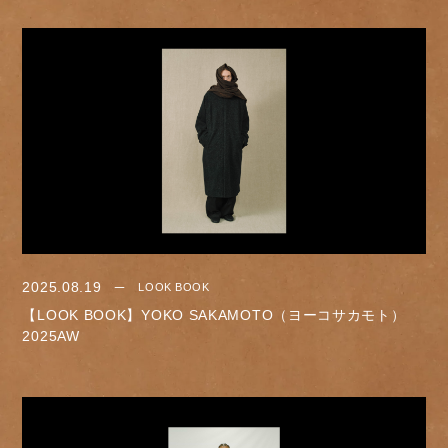
2025.08.19
LOOK BOOK
【LOOK BOOK】YOKO SAKAMOTO（ヨーコサカモト）
2025AW